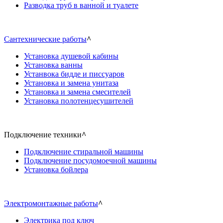
Разводка труб в ванной и туалете
Сантехнические работы
^
Установка душевой кабины
Установка ванны
Устанвока бидде и писсуаров
Установка и замена унитаза
Установка и замена смесителей
Установка полотенцесушителей
Подключение техники
^
Подключение стиральной машины
Подключение посудомоечной машины
Установка бойлера
Электромонтажные работы
^
Электрика под ключ