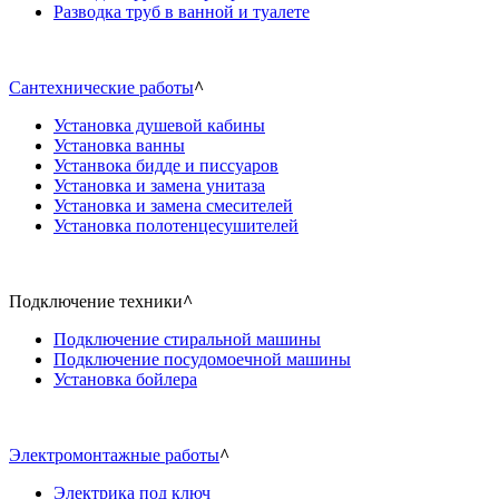
Разводка труб в ванной и туалете
Сантехнические работы
^
Установка душевой кабины
Установка ванны
Устанвока бидде и писсуаров
Установка и замена унитаза
Установка и замена смесителей
Установка полотенцесушителей
Подключение техники
^
Подключение стиральной машины
Подключение посудомоечной машины
Установка бойлера
Электромонтажные работы
^
Электрика под ключ