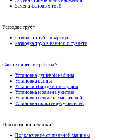
Замена стояков водоснабжения
Замена фановых труб
Разводка труб
^
Разводка труб в квартире
Разводка труб в ванной и туалете
Сантехнические работы
^
Установка душевой кабины
Установка ванны
Устанвока бидде и писсуаров
Установка и замена унитаза
Установка и замена смесителей
Установка полотенцесушителей
Подключение техники
^
Подключение стиральной машины