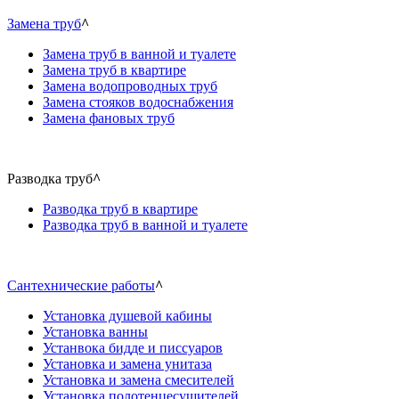
Замена труб
^
Замена труб в ванной и туалете
Замена труб в квартире
Замена водопроводных труб
Замена стояков водоснабжения
Замена фановых труб
Разводка труб
^
Разводка труб в квартире
Разводка труб в ванной и туалете
Сантехнические работы
^
Установка душевой кабины
Установка ванны
Устанвока бидде и писсуаров
Установка и замена унитаза
Установка и замена смесителей
Установка полотенцесушителей